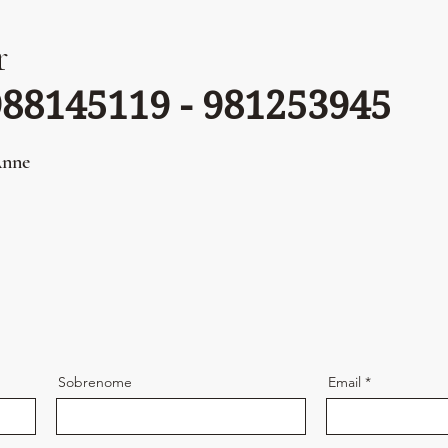
r
988145119 - 9
8
1253945
Anne
Sobrenome
Email