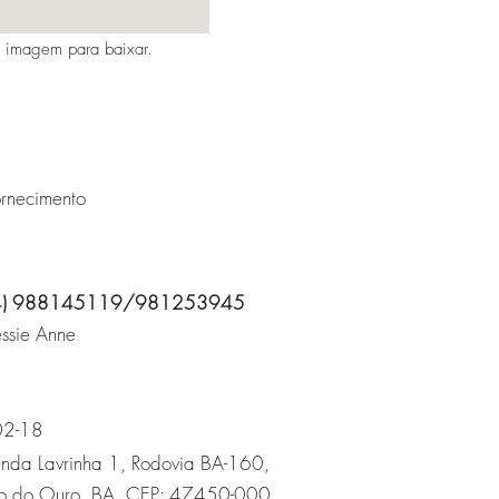
a imagem para baixar.
rnecimento
4) 988145119/981253945
ssie Anne
02-18
enda Lavrinha 1, Rodovia BA-160,
io do Ouro, BA, CEP: 47450-000.