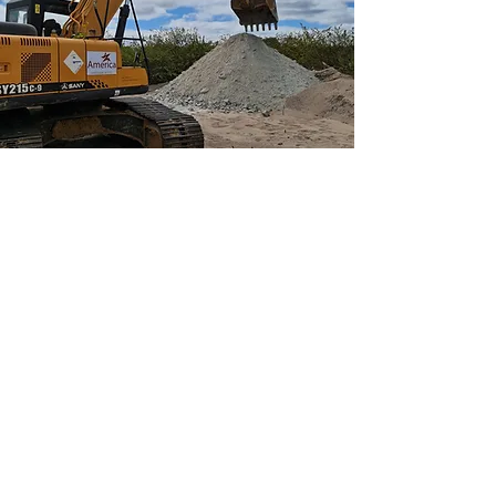
Lithoex é uma marca do grupo América Partners Brasil,
formado pelas empresas América Assessoria
Empresarial Ltda. e Aurapex Ltda.